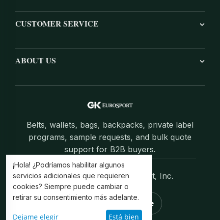
CUSTOMER SERVICE
ABOUT US
Belts, wallets, bags, backpacks, private label
programs, sample requests, and bulk quote
support for B2B buyers.
¡Hola! ¿Podríamos habilitar algunos
© 2004–2026 GK EuroSport, Inc.
servicios adicionales que requieren
cookies? Siempre puede cambiar o
retirar su consentimiento más adelante.
Request Wholesale Quote
Dejame elegir
Está bien