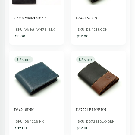
Chain Wallet Shield
D84218CON
SKU:
Wallet-W475-BLK
SKU:
D84218CON
$3.00
$12.00
US stock
US stock
D84218INK
D87221BLK/BRN
SKU:
D84218INK
SKU:
D87221BLK-BRN
$12.00
$12.00